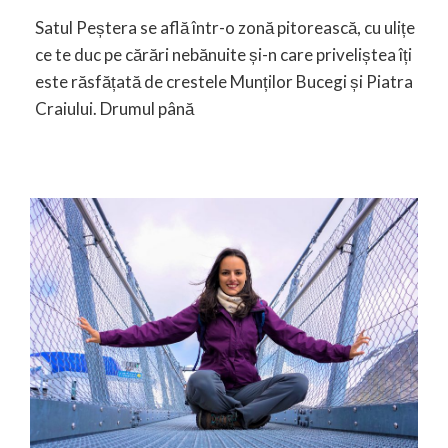
Satul Peștera se află într-o zonă pitorească, cu ulițe
ce te duc pe cărări nebănuite și-n care priveliștea îți
este răsfățată de crestele Munților Bucegi și Piatra
Craiului. Drumul până