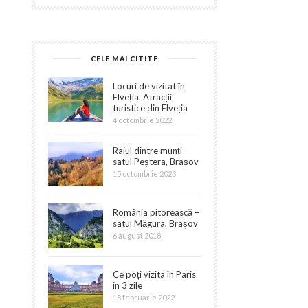
CELE MAI CITITE
Locuri de vizitat în
Elveția. Atracții
turistice din Elveția
4 octombrie 2022
Raiul dintre munți-
satul Peștera, Brașov
15 octombrie 2023
România pitorească –
satul Măgura, Brașov
6 august 2018
Ce poți vizita în Paris
în 3 zile
18 februarie 2022