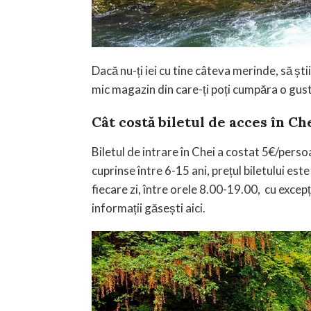
Dacă nu-ți iei cu tine câteva merinde, să știi 
mic magazin din care-ți poți cumpăra o gus
Cât costă biletul de acces în C
Biletul de intrare în Chei a costat 5€/pers
cuprinse între 6-15 ani, prețul biletului este
fiecare zi, între orele 8.00-19.00, cu excepț
informații găsești aici.