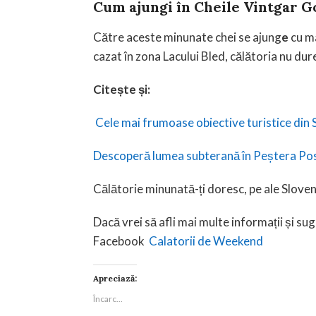
Cum ajungi în Cheile Vintgar G
Către aceste minunate chei se ajung
e
cu ma
cazat în zona Lacului Bled, călătoria nu du
Citește și:
Cele mai frumoase obiective turistice din 
Descoperă lumea subterană în Peștera Po
Călătorie minunată-ți doresc, pe ale Sloveni
Dacă vrei să afli mai multe informații și sug
Facebook
Calatorii de Weekend
Apreciază:
Încarc...