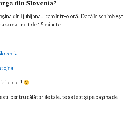
orge din Slovenia
?
șina din Ljubljana… cam într-o oră. Dacă în schimb ești
rează mai mult de 15 minute.
Slovenia
stojna
ei plaiuri!
estii pentru călătoriile tale, te aștept și pe pagina de