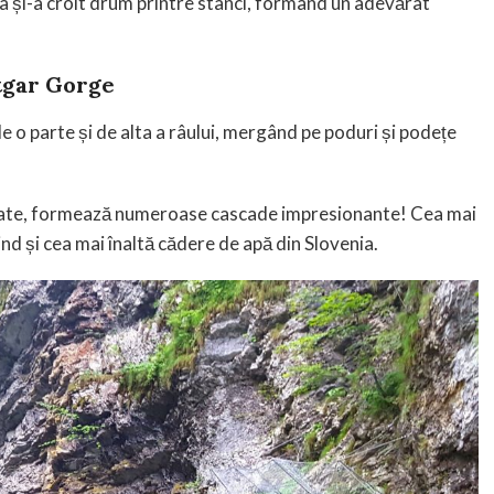
na și-a croit drum printre stânci, formând un adevărat
tgar Gorge
e o parte și de alta a râului, mergând pe poduri și podețe
burate, formează numeroase cascade impresionante! Cea mai
nd și cea mai înaltă cădere de apă din Slovenia.