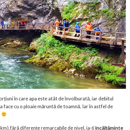
țiuni în care apa este atât de învolburată, iar debitul
-a face cu o ploaie măruntă de toamnă. Iar în astfel de
!
km),fără diferențe remarcabile de nivel, ia-ți
încălțăminte