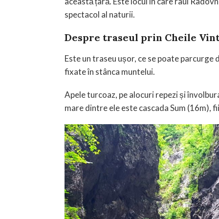
această țară.
Este locul în care râul Radov
spectacol al naturii.
Despre traseul prin Cheile Vin
Este un traseu ușor, ce se poate parcurge d
fixate în stânca muntelui.
Apele turcoaz, pe alocuri repezi și învol
mare dintre ele este cascada Sum (16m), fii