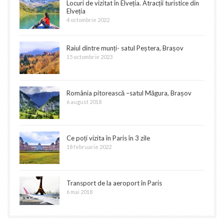
Locuri de vizitat în Elveția. Atracții turistice din
Elveția
4 octombrie 2022
Raiul dintre munți- satul Peștera, Brașov
15 octombrie 2023
România pitorească –satul Măgura, Brașov
6 august 2018
Ce poți vizita în Paris în 3 zile
18 februarie 2022
Transport de la aeroport în Paris
6 mai 2018