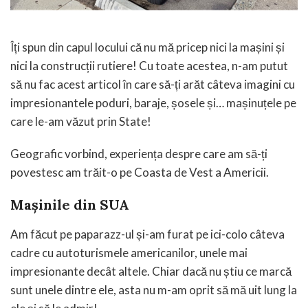
Îți spun din capul locului că nu mă pricep nici la mașini și
nici la construcții rutiere! Cu toate acestea, n-am putut
să nu fac acest articol în care să-ți arăt câteva imagini cu
impresionantele poduri, baraje, șosele și… mașinuțele pe
care le-am văzut prin State!
Geografic vorbind, experiența despre care am să-ți
povestesc am trăit-o pe Coasta de Vest a Americii.
Mașinile din SUA
Am făcut pe paparazz-ul și-am furat pe ici-colo câteva
cadre cu autoturismele americanilor, unele mai
impresionante decât altele. Chiar dacă nu știu ce marcă
sunt unele dintre ele, asta nu m-am oprit să mă uit lung la