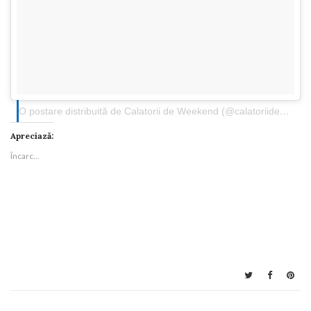
O postare distribuită de Calatorii de Weekend (@calatoriideweekend.ro)
Apreciază:
Încarc...