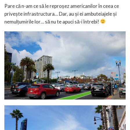
Pare că n-am ce să le reproșez americanilor în ceea ce
privește infrastructura… Dar, au și ei ambuteiajele și
nemulțumirile lor… să nu te apuci să-i întrebi!