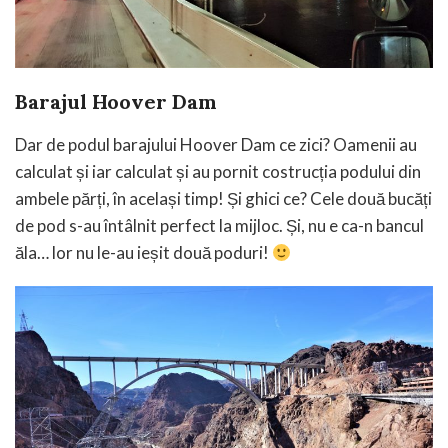
Barajul Hoover Dam
Dar de podul barajului Hoover Dam ce zici? Oamenii au
calculat și iar calculat și au pornit costrucția podului din
ambele părți, în același timp! Și ghici ce? Cele două bucăți
de pod s-au întâlnit perfect la mijloc. Și, nu e ca-n bancul
ăla… lor nu le-au ieșit două poduri!