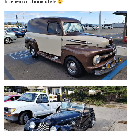
Începem cu…
bunicuțele