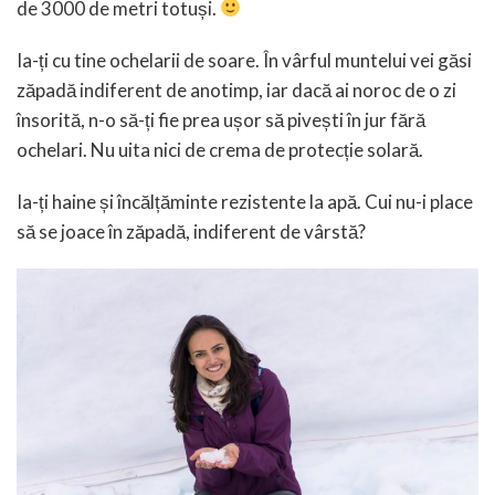
de 3000 de metri totuși.
Ia-ți cu tine ochelarii de soare. În vârful muntelui vei găsi
zăpadă indiferent de anotimp, iar dacă ai noroc de o zi
însorită, n-o să-ți fie prea ușor să pivești în jur fără
ochelari. Nu uita nici de crema de protecție solară.
Ia-ți haine și încălțăminte rezistente la apă. Cui nu-i place
să se joace în zăpadă, indiferent de vârstă?