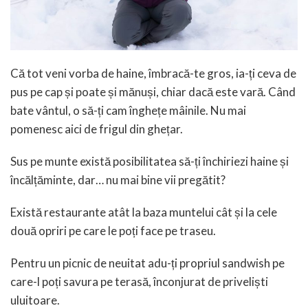
Că tot veni vorba de haine, îmbracă-te gros, ia-ți ceva de
pus pe cap și poate și mănuși, chiar dacă este vară. Când
bate vântul, o să-ți cam înghețe mâinile. Nu mai
pomenesc aici de frigul din ghețar.
Sus pe munte există posibilitatea să-ți închiriezi haine și
încălțăminte, dar… nu mai bine vii pregătit?
Există restaurante atât la baza muntelui cât și la cele
două opriri pe care le poți face pe traseu.
Pentru un picnic de neuitat adu-ți propriul sandwish pe
care-l poți savura pe terasă, înconjurat de priveliști
uluitoare.