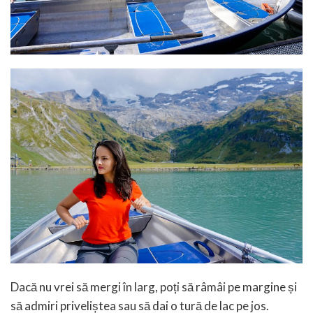
Dacă nu vrei să mergi în larg, poți să râmâi pe margine și
să admiri priveliștea sau să dai o tură de lac pe jos.