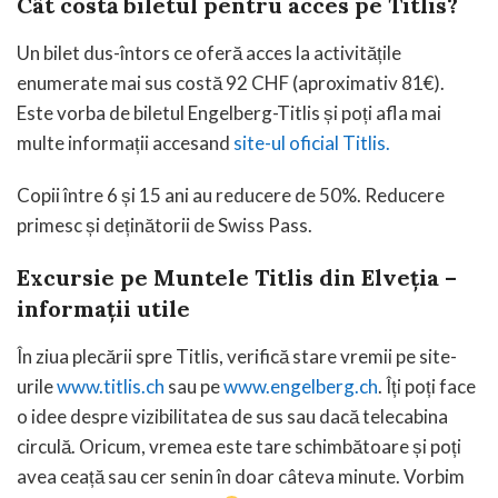
Cât costă biletul pentru acces pe Titlis?
Un bilet dus-întors ce oferă acces la activitățile
enumerate mai sus costă 92 CHF (aproximativ 81€).
Este vorba de biletul Engelberg-Titlis și poți afla mai
multe informații accesand
site-ul oficial Titlis.
Copii între 6 și 15 ani au reducere de 50%. Reducere
primesc și deținătorii de Swiss Pass.
Excursie pe Muntele Titlis din Elveția –
informații utile
În ziua plecării spre Titlis, verifică stare vremii pe site-
urile
www.titlis.ch
sau pe
www.engelberg.ch
. Îți poți face
o idee despre vizibilitatea de sus sau dacă telecabina
circulă. Oricum, vremea este tare schimbătoare și poți
avea ceață sau cer senin în doar câteva minute. Vorbim