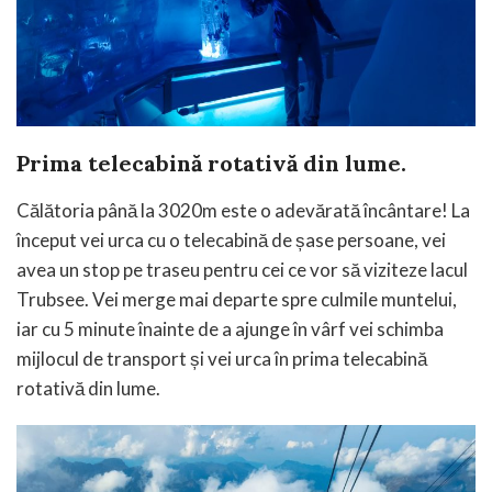
Prima telecabină rotativă din lume.
Călătoria până la 3020m este o adevărată încântare! La
început vei urca cu o telecabină de șase persoane, vei
avea un stop pe traseu pentru cei ce vor să viziteze lacul
Trubsee. Vei merge mai departe spre culmile muntelui,
iar cu 5 minute înainte de a ajunge în vârf vei schimba
mijlocul de transport și vei urca în prima telecabină
rotativă din lume.