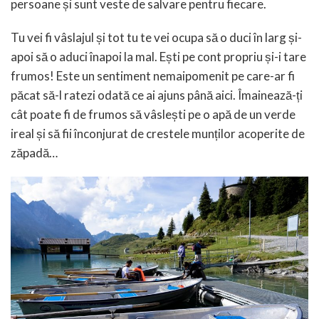
persoane și sunt veste de salvare pentru fiecare.
Tu vei fi vâslajul și tot tu te vei ocupa să o duci în larg și-
apoi să o aduci înapoi la mal. Ești pe cont propriu și-i tare
frumos! Este un sentiment nemaipomenit pe care-ar fi
păcat să-l ratezi odată ce ai ajuns până aici. Îmainează-ți
cât poate fi de frumos să vâslești pe o apă de un verde
ireal și să fii înconjurat de crestele munților acoperite de
zăpadă…