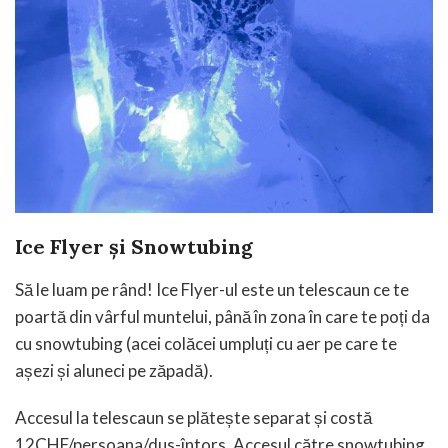
Ice Flyer și Snowtubing
Să le luam pe rând! Ice Flyer-ul este un telescaun ce te
poartă din vârful muntelui, până în zona în care te poți da
cu snowtubing (acei colăcei umpluți cu aer pe care te
așezi și aluneci pe zăpadă).
Accesul la telescaun se plătește separat și costă
12CHF/persoana/dus-întors. Accesul către snowtubing