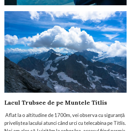
Lacul Trubsee de pe Muntele Titlis
Aflat la o altitudine de 1700m, vei observa cu siguranță
priveliștea lacului atunci când urci cu telecabina pe Titlis.
Noi am ales să-l vizităm la coborâre, accesul fiind permis