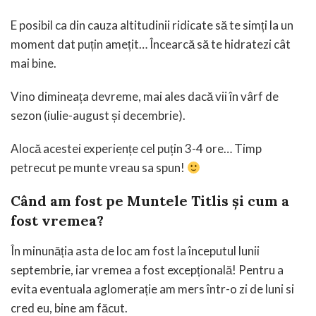
E posibil ca din cauza altitudinii ridicate să te simți la un
moment dat puțin amețit… Încearcă să te hidratezi cât
mai bine.
Vino dimineața devreme, mai ales dacă vii în vârf de
sezon (iulie-august și decembrie).
Alocă acestei experiențe cel puțin 3-4 ore… Timp
petrecut pe munte vreau sa spun!
Când am fost pe Muntele Titlis și cum a
fost vremea?
În minunăția asta de loc am fost la începutul lunii
septembrie, iar vremea a fost excepțională! Pentru a
evita eventuala aglomerație am mers într-o zi de luni si
cred eu, bine am făcut.