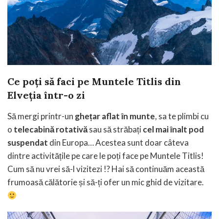
Ce poți să faci pe Muntele Titlis din
Elveția într-o zi
Să mergi printr-un
ghețar aflat în munte
, sa te plimbi cu
o
telecabină rotativă
sau să străbați
cel mai înalt pod
suspendat
din Europa… Acestea sunt doar câteva
dintre activitățile pe care le poți face pe Muntele Titlis!
Cum să nu vrei să-l vizitezi !?
Hai să continuăm această
frumoasă călătorie și să-ți ofer un mic ghid de vizitare.