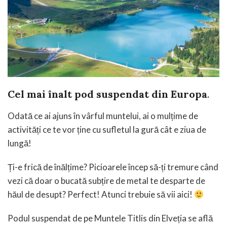
Cel mai înalt pod suspendat din Europa
.
Odată ce ai ajuns în vârful muntelui, ai o mulțime de
activități ce te vor ține cu sufletul la gură cât e ziua de
lungă!
Ți-e frică de înălțime? Picioarele încep să-ți tremure când
vezi că doar o bucată subțire de metal te desparte de
hăul de desupt? Perfect! Atunci trebuie să vii aici!
Podul suspendat de pe Muntele Titlis din Elveția se află